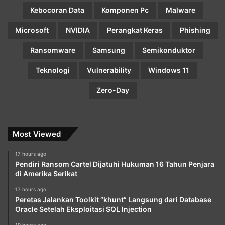
Kebocoran Data
Komponen Pc
Malware
Microsoft
NVIDIA
Perangkat Keras
Phishing
Ransomware
Samsung
Semikonduktor
Teknologi
Vulnerability
Windows 11
Zero-Day
Most Viewed
17 hours ago
Pendiri Ransom Cartel Dijatuhi Hukuman 16 Tahun Penjara
di Amerika Serikat
17 hours ago
Peretas Jalankan Toolkit “khunt” Langsung dari Database
Oracle Setelah Eksploitasi SQL Injection
19 hours ago