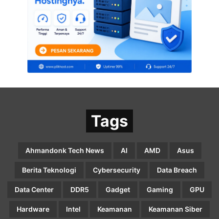
Tags
Ahmandonk Tech News
AI
AMD
Asus
Berita Teknologi
Cybersecurity
Data Breach
Data Center
DDR5
Gadget
Gaming
GPU
Hardware
Intel
Keamanan
Keamanan Siber