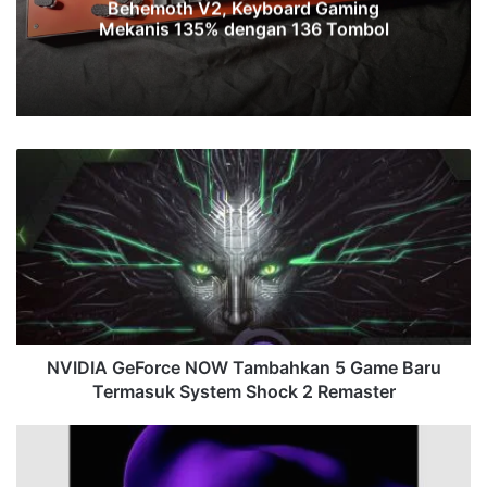
Behemoth V2, Keyboard Gaming
Mekanis 135% dengan 136 Tombol
NVIDIA
GeForce
NOW
Tambahkan
5
Game
Baru
Termasuk
System
Shock
NVIDIA GeForce NOW Tambahkan 5 Game Baru
2
Termasuk System Shock 2 Remaster
Remaster
Dell
Umumkan
Laptop