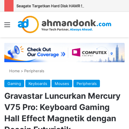
Seagate Targetkan Hard Disk HAMR 50 TB Mulai Validasi Pelanggan pada 2027
Menu
Se
Home
>
Peripherals
Gaming
Keyboards
Mouses
Peripherals
Gravastar Luncurkan Mercury
V75 Pro: Keyboard Gaming
Hall Effect Magnetik dengan