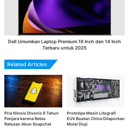
Premium
16
Inch
dan
14
Inch
Terbaru
Dell Umumkan Laptop Premium 16 Inch dan 14 Inch
untuk
Terbaru untuk 2025
2025
Related Articles
Pria Illinois Divonis 6 Tahun
Prototipe Mesin Litografi
Penjara karena Retas
EUV Buatan China Dilaporkan
Ratusan Akun Snapchat
Mulai Diuji