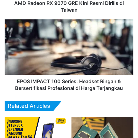
Taiwan
AMD Radeon RX 9070 GRE Kini Resmi Dirilis di
Taiwan
EPOS
IMPACT
100
Series:
Headset
Ringan
&
Bersertifikasi
Profesional
di
EPOS IMPACT 100 Series: Headset Ringan &
Harga
Bersertifikasi Profesional di Harga Terjangkau
Terjangkau
Related Articles