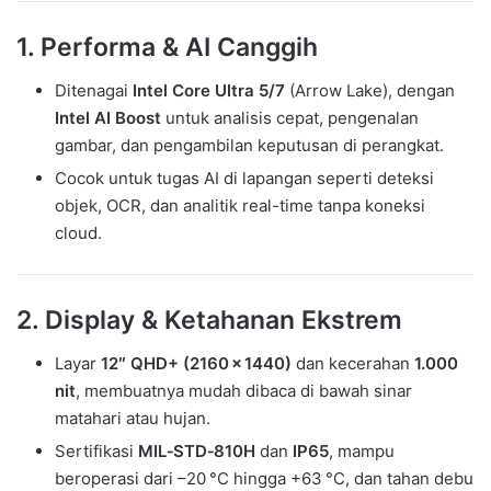
1. Performa & AI Canggih
Ditenagai
Intel Core Ultra 5/7
(Arrow Lake), dengan
Intel AI Boost
untuk analisis cepat, pengenalan
gambar, dan pengambilan keputusan di perangkat.
Cocok untuk tugas AI di lapangan seperti deteksi
objek, OCR, dan analitik real-time tanpa koneksi
cloud.
2. Display & Ketahanan Ekstrem
Layar
12″ QHD+ (2160 × 1440)
dan kecerahan
1.000
nit
, membuatnya mudah dibaca di bawah sinar
matahari atau hujan.
Sertifikasi
MIL‑STD‑810H
dan
IP65
, mampu
beroperasi dari –20 °C hingga +63 °C, dan tahan debu