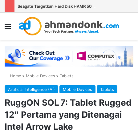
Seagate Targetkan Hard Disk HAMR 50 TB Mulai Validasi Pelanggan pada 2027
Menu
Se
Home
>
Mobile Devices
>
Tablets
Artificial Intelligence (AI)
Mobile Devices
Tablets
RuggON SOL 7: Tablet Rugged
12″ Pertama yang Ditenagai
Intel Arrow Lake