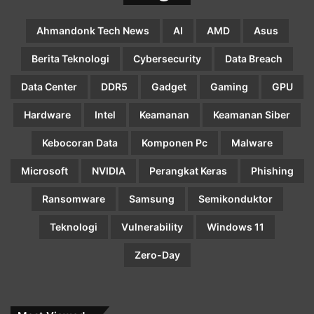
Ahmandonk Tech News
AI
AMD
Asus
Berita Teknologi
Cybersecurity
Data Breach
Data Center
DDR5
Gadget
Gaming
GPU
Hardware
Intel
Keamanan
Keamanan Siber
Kebocoran Data
Komponen Pc
Malware
Microsoft
NVIDIA
Perangkat Keras
Phishing
Ransomware
Samsung
Semikonduktor
Teknologi
Vulnerability
Windows 11
Zero-Day