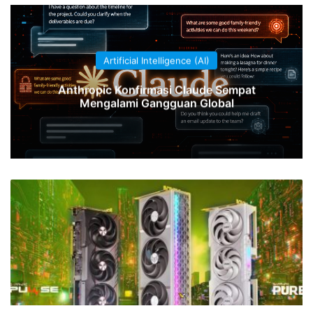
Artificial Intelligence (AI)
Anthropic Konfirmasi Claude Sempat
Mengalami Gangguan Global
AMD
Radeon
RX
9070
GRE
Kini
Resmi
Dirilis
di