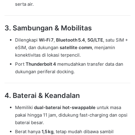
serta air.
3. Sambungan & Mobilitas
Dilengkapi
Wi‑Fi 7
,
Bluetooth 5.4
,
5G/LTE
, satu SIM +
eSIM, dan dukungan
satellite comm
, menjamin
konektivitas di lokasi terpencil.
Port
Thunderbolt 4
memudahkan transfer data dan
dukungan periferal docking.
4. Baterai & Keandalan
Memiliki
dual-baterai hot-swappable
untuk masa
pakai hingga 11 jam, didukung fast-charging dan opsi
baterai besar.
Berat hanya
1,5 kg
, tetap mudah dibawa sambil