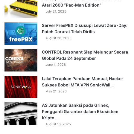
Atari 2600 “Pac‑Man Edition”
July 21, 2025
Server FreePBX Disusupi Lewat Zero-Day:
Patch Darurat Telah Dirilis
August 28, 2025
CONTROL Resonant Siap Meluncur Secara
Global Pada 24 September
June 4, 2026
Lalai Terapkan Panduan Manual, Hacker
Sukses Bobol MFA VPN SonicWall…
May 21, 2026
AS Jatuhkan Sanksi pada Grinex,
Pengganti Garantex dalam Ekosistem
Kripto…
August 16, 2025