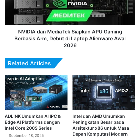
Gaming
Berbasis
Arm,
Debut
di
NVIDIA dan MediaTek Siapkan APU Gaming
Laptop
Berbasis Arm, Debut di Laptop Alienware Awal
Alienware
2026
Awal
2026
Related Articles
ADLINK Umumkan AI IPC &
Intel dan AMD Umumkan
Edge AI Platforms dengan
Peningkatan Besar pada
Intel Core 200S Series
Arsitektur x86 untuk Masa
Depan Komputasi Modern
September 18, 2025