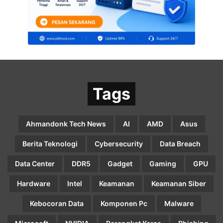
Tags
Ahmandonk Tech News
AI
AMD
Asus
Berita Teknologi
Cybersecurity
Data Breach
Data Center
DDR5
Gadget
Gaming
GPU
Hardware
Intel
Keamanan
Keamanan Siber
Kebocoran Data
Komponen Pc
Malware