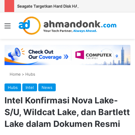
Seagate Targetkan Hard Disk HAMR 50 TB Mulai Validasi Pelanggan pada 2027
Menu
Se
Home
>
Hubs
Hubs
Intel
News
Intel Konfirmasi Nova Lake-
S/U, Wildcat Lake, dan Bartlett
Lake dalam Dokumen Resmi