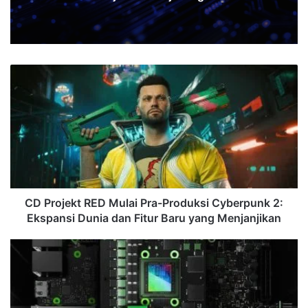
CD
Projekt
RED
Mulai
Pra-
Produksi
Cyberpunk
2:
Ekspansi
Dunia
CD Projekt RED Mulai Pra-Produksi Cyberpunk 2:
dan
Ekspansi Dunia dan Fitur Baru yang Menjanjikan
Fitur
Baru
NVIDIA
yang
dan
Menjanjikan
MediaTek
Siapkan
APU