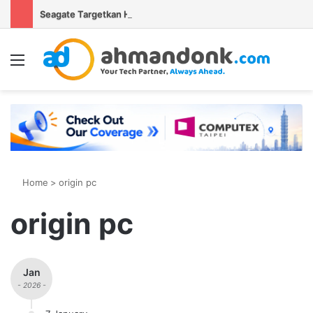
Seagate Targetkan Hard Disk HAMR 50 TB Mulai Validasi Pelanggan pada 2027
Menu
S
Home
>
origin pc
origin pc
Jan
- 2026 -