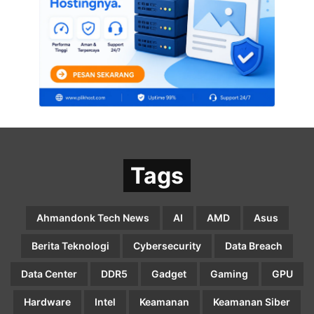
Tags
Ahmandonk Tech News
AI
AMD
Asus
Berita Teknologi
Cybersecurity
Data Breach
Data Center
DDR5
Gadget
Gaming
GPU
Hardware
Intel
Keamanan
Keamanan Siber