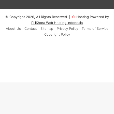
© Copyright 2026, All Rights Reserved |
Hosting Powered by
PLiKhost Web Hosting Indonesia
About Us
Contact
Sitemap
Privacy Policy
Terms of Service
Copyright Policy
Facebook
X
YouTube
Instagram
Paypal
Telegram
TikTok
Buy
Me
RSS
Klook
a
Coff