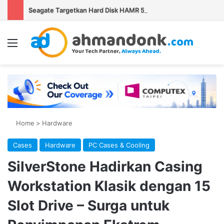
Seagate Targetkan Hard Disk HAMR 50 TB Mulai Validasi Pelanggan pada 2027
Menu
Se
Home
>
Hardware
Cases
Hardware
PC Cases & Cooling
SilverStone Hadirkan Casing
Workstation Klasik dengan 15
Slot Drive – Surga untuk