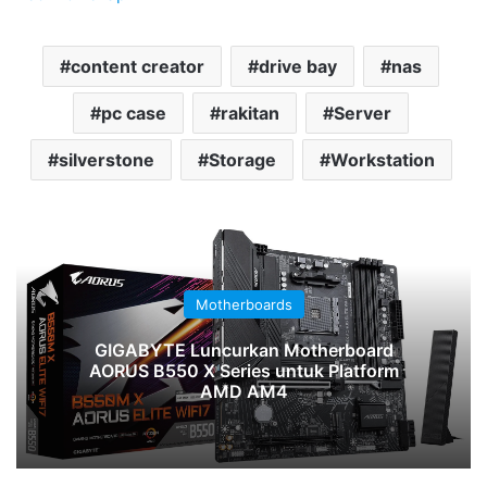
content creator
drive bay
nas
pc case
rakitan
Server
silverstone
Storage
Workstation
Motherboards
GIGABYTE Luncurkan Motherboard
AORUS B550 X Series untuk Platform
AMD AM4