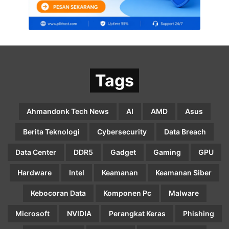
Tags
Ahmandonk Tech News
AI
AMD
Asus
Berita Teknologi
Cybersecurity
Data Breach
Data Center
DDR5
Gadget
Gaming
GPU
Hardware
Intel
Keamanan
Keamanan Siber
Kebocoran Data
Komponen Pc
Malware
Microsoft
NVIDIA
Perangkat Keras
Phishing