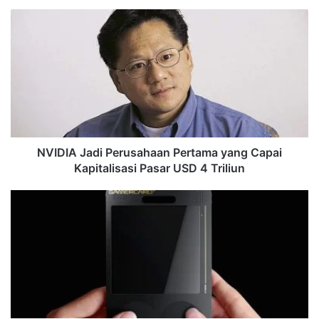
NVIDIA
Jadi
Perusahaan
Pertama
yang
Capai
Kapitalisasi
Pasar
USD
4
NVIDIA Jadi Perusahaan Pertama yang Capai
Triliun
Kapitalisasi Pasar USD 4 Triliun
Keponakan
Kreator
ZX
Spectrum
Umumkan
GamerCard
–
Konsol
Retro