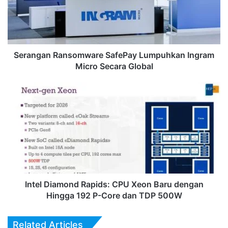
Micro
Secara
Global
Serangan Ransomware SafePay Lumpuhkan Ingram
Micro Secara Global
Intel
Diamond
Rapids:
CPU
Xeon
Baru
dengan
Hingga
192
P-
Intel Diamond Rapids: CPU Xeon Baru dengan
Core
Hingga 192 P-Core dan TDP 500W
dan
TDP
Related Articles
500W