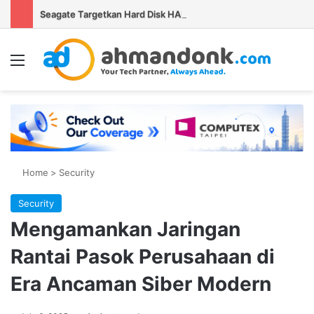
Seagate Targetkan Hard Disk HAMR 50 TB Mulai Validasi Pelanggan pada 2027
Menu
Se
Home
>
Security
Security
Mengamankan Jaringan
Rantai Pasok Perusahaan di
Era Ancaman Siber Modern