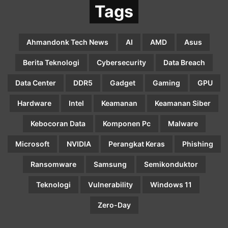
Tags
Ahmandonk Tech News
AI
AMD
Asus
Berita Teknologi
Cybersecurity
Data Breach
Data Center
DDR5
Gadget
Gaming
GPU
Hardware
Intel
Keamanan
Keamanan Siber
Kebocoran Data
Komponen Pc
Malware
Microsoft
NVIDIA
Perangkat Keras
Phishing
Ransomware
Samsung
Semikonduktor
Teknologi
Vulnerability
Windows 11
Zero-Day