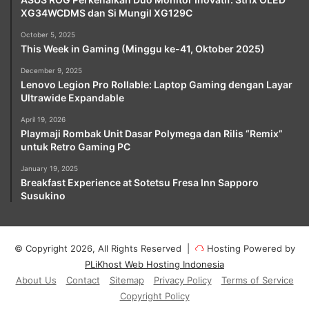
XG34WCDMS dan Si Mungil XG129C
October 5, 2025
This Week in Gaming (Minggu ke-41, Oktober 2025)
December 9, 2025
Lenovo Legion Pro Rollable: Laptop Gaming dengan Layar
Ultrawide Expandable
April 19, 2026
Playmaji Rombak Unit Dasar Polymega dan Rilis “Remix”
untuk Retro Gaming PC
January 19, 2025
Breakfast Experience at Sotetsu Fresa Inn Sapporo
Susukino
© Copyright 2026, All Rights Reserved |
Hosting Powered by
PLiKhost Web Hosting Indonesia
About Us
Contact
Sitemap
Privacy Policy
Terms of Service
Copyright Policy