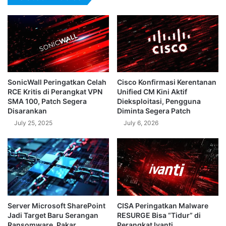
SonicWall Peringatkan Celah
Cisco Konfirmasi Kerentanan
RCE Kritis di Perangkat VPN
Unified CM Kini Aktif
SMA 100, Patch Segera
Dieksploitasi, Pengguna
Disarankan
Diminta Segera Patch
July 25, 2025
July 6, 2026
Server Microsoft SharePoint
CISA Peringatkan Malware
Jadi Target Baru Serangan
RESURGE Bisa “Tidur” di
Ransomware, Pakar
Perangkat Ivanti