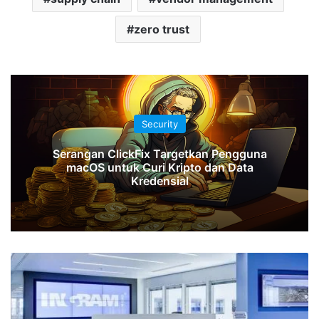
zero trust
Security
Serangan ClickFix Targetkan Pengguna
macOS untuk Curi Kripto dan Data
Kredensial
Serangan
Ransomware
SafePay
Lumpuhkan
Ingram