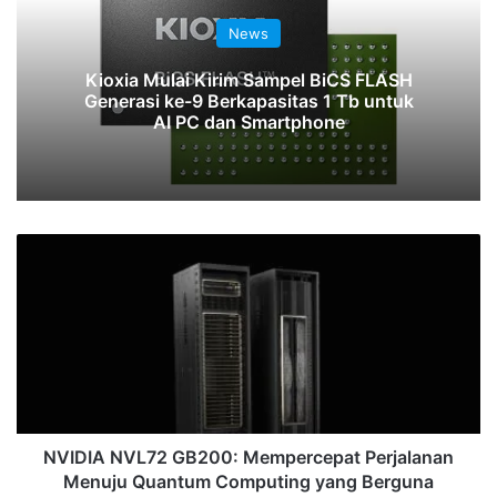
News
Kioxia Mulai Kirim Sampel BiCS FLASH
Generasi ke-9 Berkapasitas 1 Tb untuk
AI PC dan Smartphone
NVIDIA
NVL72
GB200:
Mempercepat
Perjalanan
Menuju
Quantum
Computing
yang
Berguna
NVIDIA NVL72 GB200: Mempercepat Perjalanan
Menuju Quantum Computing yang Berguna