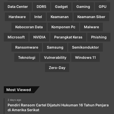
Data Center
DDR5
Gadget
Gaming
GPU
Hardware
Intel
Keamanan
Keamanan Siber
Kebocoran Data
Komponen Pc
Malware
Microsoft
NVIDIA
Perangkat Keras
Phishing
Ransomware
Samsung
Semikonduktor
Teknologi
Vulnerability
Windows 11
Zero-Day
Most Viewed
2 days ago
Pendiri Ransom Cartel Dijatuhi Hukuman 16 Tahun Penjara
di Amerika Serikat