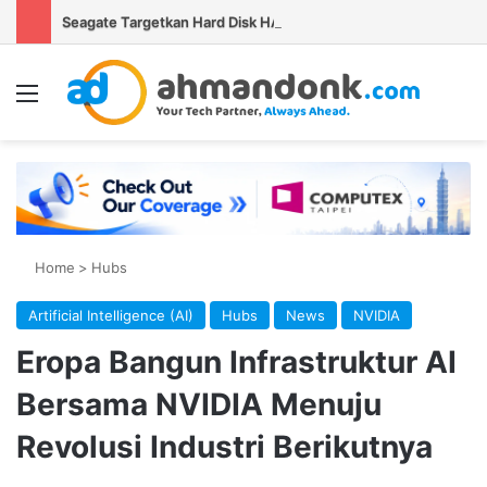
Seagate Targetkan Hard Disk HAMR 50 TB Mulai Validasi Pelanggan pada 2027
Menu
Se
Home
>
Hubs
Artificial Intelligence (AI)
Hubs
News
NVIDIA
Eropa Bangun Infrastruktur AI
Bersama NVIDIA Menuju
Revolusi Industri Berikutnya