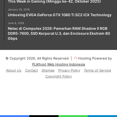
This Week in Gaming (Minggu ke-42, Oktober 2025)
January 25, 2018
Unboxing EVGA GeForce GTX 1080 Ti SC2 iCX Technology
June 8, 2026
Netac di Computex 2026: Pamerkan RAM Shadow II RGB
DDR5-7600, SSD Korporat U.3, dan Enclosure Ekstrem 80
Gbps
© Copyright 2026, All Rights Reserved |
Hosting Powered by
PLiKhost Web Hosting Indonesia
About Us
Contact
Sitemap
Privacy Policy
Terms of Service
Copyright Policy
Facebook
X
YouTube
Instagram
Paypal
Telegram
TikTok
Buy
Me
RSS
Klook
a