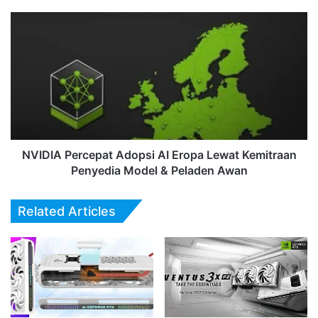
NVIDIA
Percepat
Adopsi
AI
Eropa
Lewat
Kemitraan
Penyedia
Model
&
NVIDIA Percepat Adopsi AI Eropa Lewat Kemitraan
Peladen
Penyedia Model & Peladen Awan
Awan
Related Articles