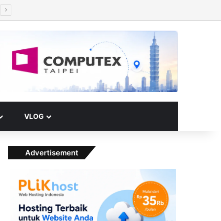
Facebook
X
YouTube
Instagram
Paypal
Telegram
TikTok
Buy Me a Coffee
RSS
Klook
Switch skin
VLOG
Advertisement