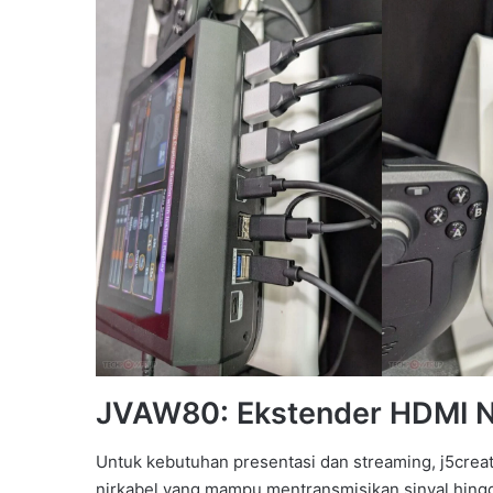
JVAW80: Ekstender HDMI N
Untuk kebutuhan presentasi dan streaming, j5cr
nirkabel yang mampu mentransmisikan sinyal hing