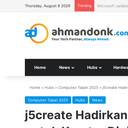
Thursday, August 6 2026
Trending
Seagate Targetka
Home
News
Hubs
Hardwa
Home
>
Hubs
>
Computex Taipei 2025
>
j5create Hadir
Computex Taipei 2025
Hubs
News
j5create Hadirkan