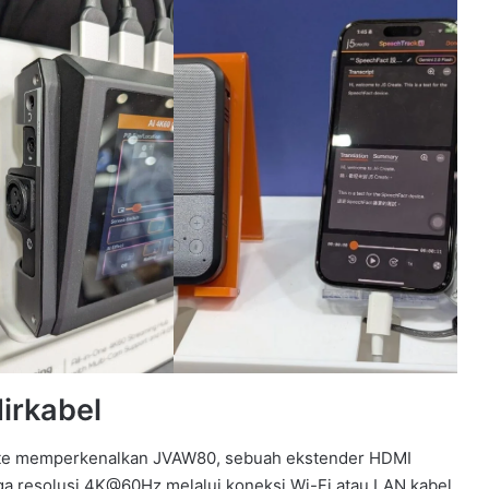
irkabel
eate memperkenalkan JVAW80, sebuah ekstender HDMI
ga resolusi 4K@60Hz melalui koneksi Wi-Fi atau LAN kabel