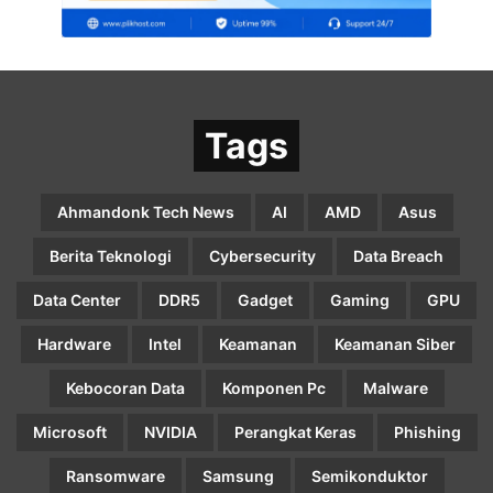
Tags
Ahmandonk Tech News
AI
AMD
Asus
Berita Teknologi
Cybersecurity
Data Breach
Data Center
DDR5
Gadget
Gaming
GPU
Hardware
Intel
Keamanan
Keamanan Siber
Kebocoran Data
Komponen Pc
Malware
Microsoft
NVIDIA
Perangkat Keras
Phishing
Ransomware
Samsung
Semikonduktor