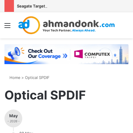
Seagate Targetkan Hard Disk HAMR 50 TB Mulai Validasi Pelanggan pada 2027
Menu
S
Home
>
Optical SPDIF
Optical SPDIF
May
- 2026 -