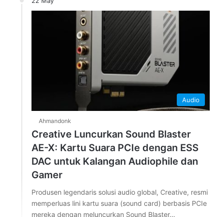
22 May
Audio
Ahmandonk
Creative Luncurkan Sound Blaster
AE-X: Kartu Suara PCIe dengan ESS
DAC untuk Kalangan Audiophile dan
Gamer
Produsen legendaris solusi audio global, Creative, resmi
memperluas lini kartu suara (sound card) berbasis PCIe
mereka dengan meluncurkan Sound Blaster…