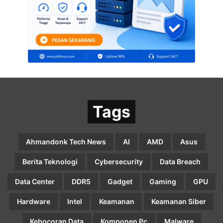
Tags
Ahmandonk Tech News
AI
AMD
Asus
Berita Teknologi
Cybersecurity
Data Breach
Data Center
DDR5
Gadget
Gaming
GPU
Hardware
Intel
Keamanan
Keamanan Siber
Kebocoran Data
Komponen Pc
Malware