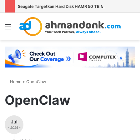
Seagate Targetkan Hard Disk HAMR 50 TB Mulai Validasi Pelanggan pada 2027
Menu
S
Home
>
OpenClaw
OpenClaw
Jul
- 2026 -