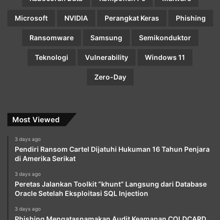
Microsoft
NVIDIA
Perangkat Keras
Phishing
Ransomware
Samsung
Semikonduktor
Teknologi
Vulnerability
Windows 11
Zero-Day
Most Viewed
3 days ago
Pendiri Ransom Cartel Dijatuhi Hukuman 16 Tahun Penjara
di Amerika Serikat
3 days ago
Peretas Jalankan Toolkit “khunt” Langsung dari Database
Oracle Setelah Eksploitasi SQL Injection
3 days ago
Phishing Mengatasnamakan Audit Keamanan COLDCARD