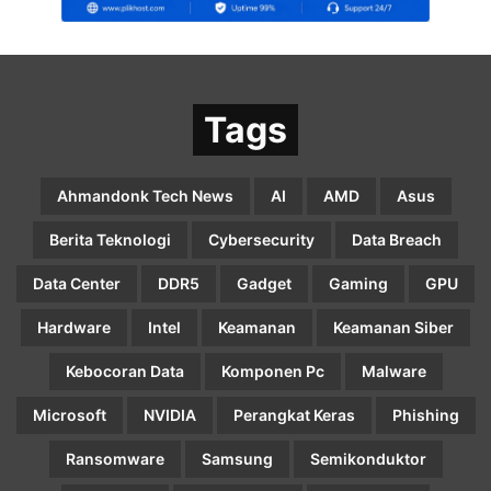
Tags
Ahmandonk Tech News
AI
AMD
Asus
Berita Teknologi
Cybersecurity
Data Breach
Data Center
DDR5
Gadget
Gaming
GPU
Hardware
Intel
Keamanan
Keamanan Siber
Kebocoran Data
Komponen Pc
Malware
Microsoft
NVIDIA
Perangkat Keras
Phishing
Ransomware
Samsung
Semikonduktor