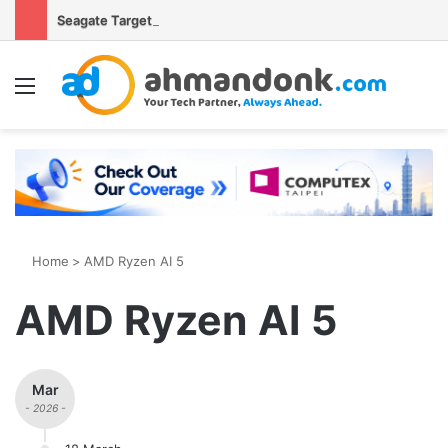
Seagate Targetkan Hard Disk HAMR 50 TB Mulai Validasi Pelanggan pada 2027
Menu
S
Home
>
AMD Ryzen AI 5
AMD Ryzen AI 5
Mar
- 2026 -