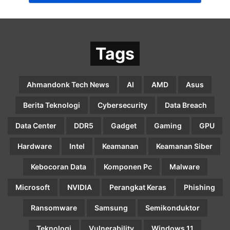
Tags
Ahmandonk Tech News
AI
AMD
Asus
Berita Teknologi
Cybersecurity
Data Breach
Data Center
DDR5
Gadget
Gaming
GPU
Hardware
Intel
Keamanan
Keamanan Siber
Kebocoran Data
Komponen Pc
Malware
Microsoft
NVIDIA
Perangkat Keras
Phishing
Ransomware
Samsung
Semikonduktor
Teknologi
Vulnerability
Windows 11