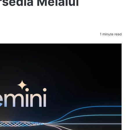
rsedia Melalui
1 minute read