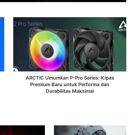
ARCTIC
Umumkan
P-
Pro
Series:
Kipas
Premium
Baru
untuk
Performa
ARCTIC Umumkan P-Pro Series: Kipas
dan
Premium Baru untuk Performa dan
Durabilitas
Durabilitas Maksimal
Maksimal