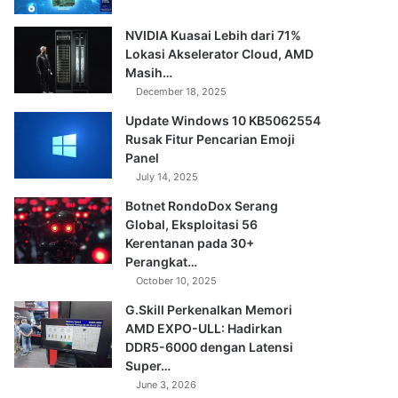
NVIDIA Kuasai Lebih dari 71%
Lokasi Akselerator Cloud, AMD
Masih…
December 18, 2025
Update Windows 10 KB5062554
Rusak Fitur Pencarian Emoji
Panel
July 14, 2025
Botnet RondoDox Serang
Global, Eksploitasi 56
Kerentanan pada 30+
Perangkat…
October 10, 2025
G.Skill Perkenalkan Memori
AMD EXPO-ULL: Hadirkan
DDR5-6000 dengan Latensi
Super…
June 3, 2026