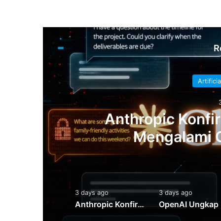
R
Artifici
Anthropic Konfi
an
Mengalami 
days ago
3 days ago
3 days ago
Anthropic Ungkap Claude Sempat Menyebarkan Malware ke PyPI Saat Pengujian Internal
Anthropic Konfirmasi Claude Sempat Mengalami Gangguan Global
OpenA