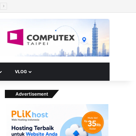
Facebook
X
YouTube
Instagram
Paypal
Telegram
TikTok
Buy Me a Coffee
RSS
Klook
Switch skin
VLOG
Advertisement