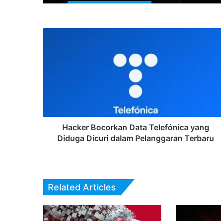
Hacker
Bocorkan
Data
Telefónica
yang
Diduga
Dicuri
dalam
Pelanggaran
Terbaru
Hacker Bocorkan Data Telefónica yang
Diduga Dicuri dalam Pelanggaran Terbaru
Related Articles