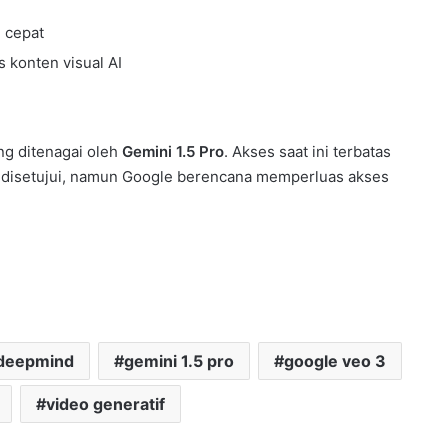
 cepat
 konten visual AI
ang ditenagai oleh
Gemini 1.5 Pro
. Akses saat ini terbatas
 disetujui, namun Google berencana memperluas akses
deepmind
gemini 1.5 pro
google veo 3
video generatif