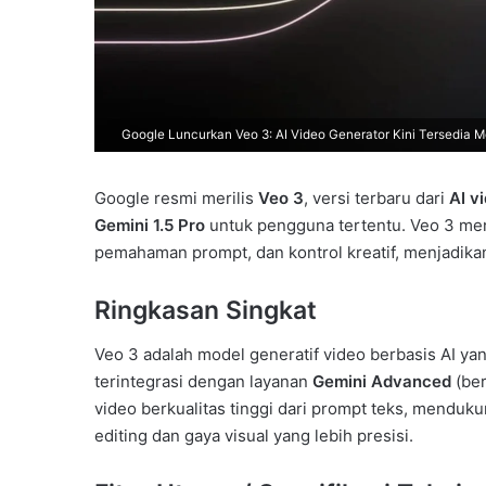
Google Luncurkan Veo 3: AI Video Generator Kini Tersedia Me
Google resmi merilis
Veo 3
, versi terbaru dari
AI v
Gemini 1.5 Pro
untuk pengguna tertentu. Veo 3 men
pemahaman prompt, dan kontrol kreatif, menjadikann
Ringkasan Singkat
Veo 3 adalah model generatif video berbasis AI y
terintegrasi dengan layanan
Gemini Advanced
(ber
video berkualitas tinggi dari prompt teks, menduk
editing dan gaya visual yang lebih presisi.