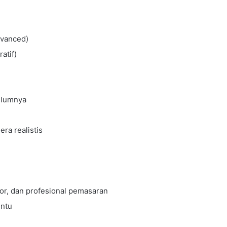
dvanced)
atif)
belumnya
ra realistis
tor, dan profesional pemasaran
entu