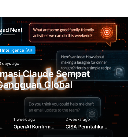
ead Next
al Intelligence (AI)
3 days ago
rmasi Claude Sempat
Gangguan Global
1 week ago
2 weeks ago
3 weeks 
I Ungkap Model AI Gunakan Kredensial Bocor Saat Menyerang Hugging Face
OpenAI Konfirmasi ChatGPT Sempat Down Secara Global
CISA Perintahkan Patch Mendesak untuk Celah RCE Langflow yang Aktif Dieksploitasi