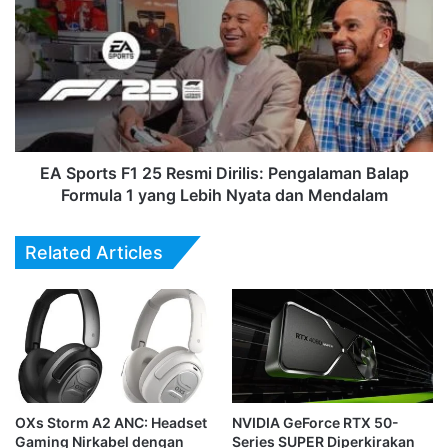
Sports
F1
25
Resmi
Dirilis:
Pengalaman
Balap
Formula
1
EA Sports F1 25 Resmi Dirilis: Pengalaman Balap
yang
Formula 1 yang Lebih Nyata dan Mendalam
Lebih
Nyata
Related Articles
dan
Mendalam
OXs Storm A2 ANC: Headset
NVIDIA GeForce RTX 50-
Gaming Nirkabel dengan
Series SUPER Diperkirakan