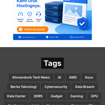
Tags
Ahmandonk Tech News
AI
AMD
Asus
Berita Teknologi
Cybersecurity
Data Breach
Data Center
DDR5
Gadget
Gaming
GPU