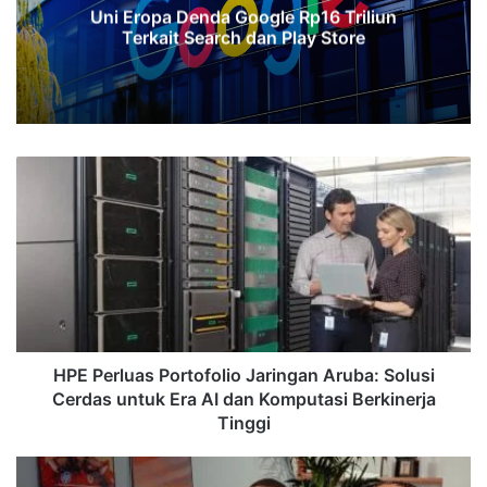
Uni Eropa Denda Google Rp16 Triliun
Terkait Search dan Play Store
HPE
Perluas
Portofolio
Jaringan
Aruba:
Solusi
Cerdas
untuk
Era
AI
HPE Perluas Portofolio Jaringan Aruba: Solusi
dan
Cerdas untuk Era AI dan Komputasi Berkinerja
Komputasi
Tinggi
Berkinerja
Tinggi
EA