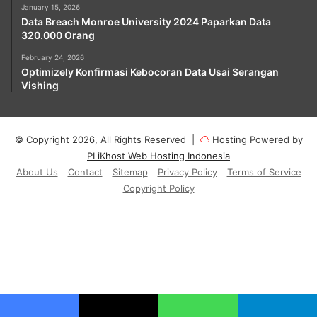
January 15, 2026
Data Breach Monroe University 2024 Paparkan Data
320.000 Orang
February 24, 2026
Optimizely Konfirmasi Kebocoran Data Usai Serangan
Vishing
© Copyright 2026, All Rights Reserved |
Hosting Powered by
PLiKhost Web Hosting Indonesia
About Us
Contact
Sitemap
Privacy Policy
Terms of Service
Copyright Policy
Facebook
X
YouTube
Instagram
Paypal
Telegram
TikTok
Buy
Me
RSS
Klook
a