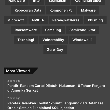
Hardware
Intel
Keamanan
Keamanan Siber
Kebocoran Data
Komponen Pc
Malware
Microsoft
NVIDIA
Perangkat Keras
Phishing
Ransomware
Samsung
Semikonduktor
Teknologi
Vulnerability
Windows 11
Zero-Day
Most Viewed
2 days ago
Pendiri Ransom Cartel Dijatuhi Hukuman 16 Tahun Penjara
di Amerika Serikat
2 days ago
Peretas Jalankan Toolkit “khunt” Langsung dari Database
Oracle Setelah Eksploitasi SQL Injection