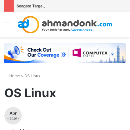
Seagate Targetkan Hard Disk HAMR 50 TB Mulai Validasi Pelanggan pada 2027
Menu
S
Home
>
OS Linux
OS Linux
Apr
- 2026 -