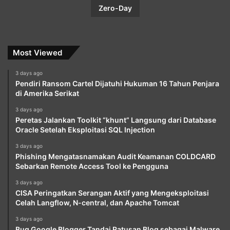
Zero-Day
Most Viewed
3 days ago
Pendiri Ransom Cartel Dijatuhi Hukuman 16 Tahun Penjara
di Amerika Serikat
3 days ago
Peretas Jalankan Toolkit “khunt” Langsung dari Database
Oracle Setelah Eksploitasi SQL Injection
3 days ago
Phishing Mengatasnamakan Audit Keamanan COLDCARD
Sebarkan Remote Access Tool ke Pengguna
3 days ago
CISA Peringatkan Serangan Aktif yang Mengeksploitasi
Celah Langflow, N-central, dan Apache Tomcat
3 days ago
Bug Google Blogger Tandai Ratusan Blog sebagai Malware,