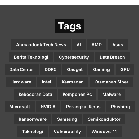
Tags
Ahmandonk Tech News
AI
AMD
Asus
Berita Teknologi
Cybersecurity
Data Breach
Data Center
DDR5
Gadget
Gaming
GPU
Hardware
Intel
Keamanan
Keamanan Siber
Kebocoran Data
Komponen Pc
Malware
Microsoft
NVIDIA
Perangkat Keras
Phishing
Ransomware
Samsung
Semikonduktor
Teknologi
Vulnerability
Windows 11