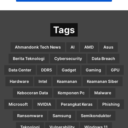
Tags
Ahmandonk Tech News
AI
AMD
Asus
Berita Teknologi
Cybersecurity
Data Breach
Data Center
DDR5
Gadget
Gaming
GPU
Hardware
Intel
Keamanan
Keamanan Siber
Kebocoran Data
Komponen Pc
Malware
Microsoft
NVIDIA
Perangkat Keras
Phishing
Ransomware
Samsung
Semikonduktor
Teknologi
Vulnerability
Windows 11