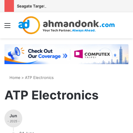
Seagate Targetkan Hard Disk HAMR 50 TB Mulai Validasi Pelanggan pada 2027
Menu
S
Home
>
ATP Electronics
ATP Electronics
Jun
- 2025 -