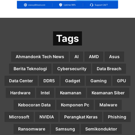
Tags
Ahmandonk Tech News
AI
AMD
Asus
Berita Teknologi
Cybersecurity
Data Breach
Data Center
DDR5
Gadget
Gaming
GPU
Hardware
Intel
Keamanan
Keamanan Siber
Kebocoran Data
Komponen Pc
Malware
Microsoft
NVIDIA
Perangkat Keras
Phishing
Ransomware
Samsung
Semikonduktor