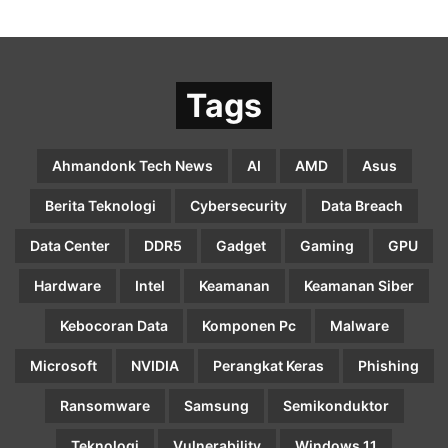
Tags
Ahmandonk Tech News
AI
AMD
Asus
Berita Teknologi
Cybersecurity
Data Breach
Data Center
DDR5
Gadget
Gaming
GPU
Hardware
Intel
Keamanan
Keamanan Siber
Kebocoran Data
Komponen Pc
Malware
Microsoft
NVIDIA
Perangkat Keras
Phishing
Ransomware
Samsung
Semikonduktor
Teknologi
Vulnerability
Windows 11