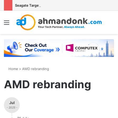
Seagate Targetkan Hard Disk HAMR 50 TB Mulai Validasi Pelanggan pada 2027
Menu
S
Home
>
AMD rebranding
AMD rebranding
Jul
- 2025 -