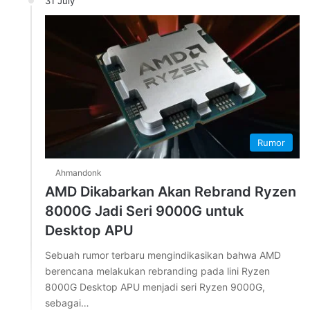
31 July
Rumor
Ahmandonk
AMD Dikabarkan Akan Rebrand Ryzen
8000G Jadi Seri 9000G untuk
Desktop APU
Sebuah rumor terbaru mengindikasikan bahwa AMD
berencana melakukan rebranding pada lini Ryzen
8000G Desktop APU menjadi seri Ryzen 9000G,
sebagai…