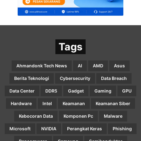
Tags
Ahmandonk Tech News
AI
AMD
Asus
Berita Teknologi
Cybersecurity
Data Breach
Data Center
DDR5
Gadget
Gaming
GPU
Hardware
Intel
Keamanan
Keamanan Siber
Kebocoran Data
Komponen Pc
Malware
Microsoft
NVIDIA
Perangkat Keras
Phishing