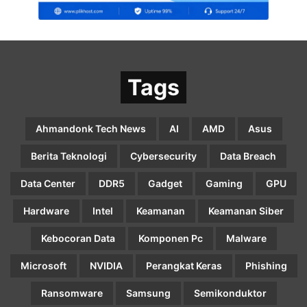
Tags
Ahmandonk Tech News
AI
AMD
Asus
Berita Teknologi
Cybersecurity
Data Breach
Data Center
DDR5
Gadget
Gaming
GPU
Hardware
Intel
Keamanan
Keamanan Siber
Kebocoran Data
Komponen Pc
Malware
Microsoft
NVIDIA
Perangkat Keras
Phishing
Ransomware
Samsung
Semikonduktor