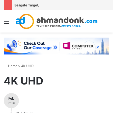
Seagate Targetkan Hard Disk HAMR 50 TB Mulai Validasi Pelanggan pada 2027
Menu
S
Home
>
4K UHD
4K UHD
Feb
- 2026 -