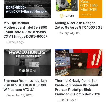
MSI Optimalkan
Mining NiceHash Dengan
Motherboard Intel Seri 800
Zotac GeForce GTX 1060 3GB
untuk RAM DDR5 Berbasis
January 24, 2018
CXMT hingga DDR5-8000+
3 weeks ago
Enermax Resmi Luncurkan
Thermal Grizzly Pamerkan
PSU REVOLUTION III S 1000
Pasta Komponen Duronaut
W Platinum ATX 3.1
Pro dan Prototipe Blok
Diamond di Computex 2026
December 18, 2025
June 11, 2026