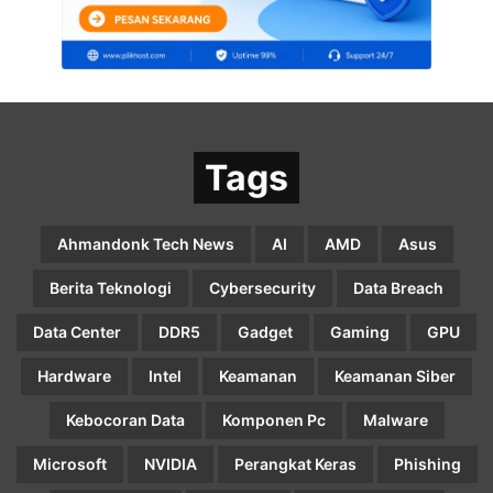
Tags
Ahmandonk Tech News
AI
AMD
Asus
Berita Teknologi
Cybersecurity
Data Breach
Data Center
DDR5
Gadget
Gaming
GPU
Hardware
Intel
Keamanan
Keamanan Siber
Kebocoran Data
Komponen Pc
Malware
Microsoft
NVIDIA
Perangkat Keras
Phishing