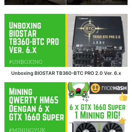
Unboxing
BIOSTAR
TB360-
BTC
PRO
2.0
Ver.
6.x
Unboxing BIOSTAR TB360-BTC PRO 2.0 Ver. 6.x
Mining
QWERTY
HM65
Combo
8
Slot
dengan
6