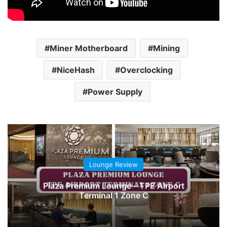
Miner Motherboard
Mining
NiceHash
Overclocking
Power Supply
Ahmandonk VLOG
The Scenic Route: Sagano Romantic
Train Experience (Kameoka to Saga) 🚂
🌿