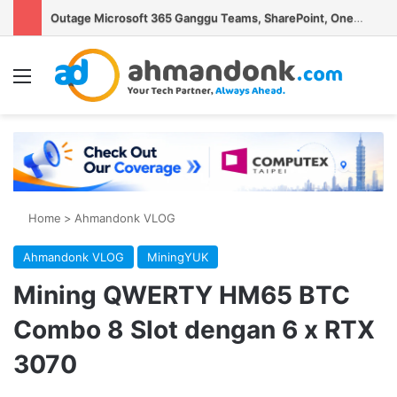
Uni Eropa Denda Google Rp16 Triliun Terkait Search dan Play Store
Menu
Se
Home
>
Ahmandonk VLOG
Ahmandonk VLOG
MiningYUK
Mining QWERTY HM65 BTC
Combo 8 Slot dengan 6 x RTX
3070